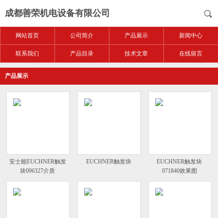
成都善荣机电设备有限公司
网站首页
公司简介
产品展示
新闻中心
联系我们
产品目录
技术文章
在线留言
产品展示
安士能EUCHNER触发
EUCHNER触发块
EUCHNER触发块
块096327介质
071840效果图