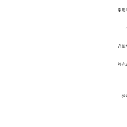
常用
详细
补充
验