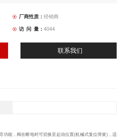
厂商性质：
经销商
访 问 量：
4044
联系我们
和先导功能，阀在断电时可切换至起动位置(机械式复位弹簧)，适