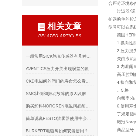
合严苛环境条
过滤器/调
护选购件的按压
相关文章
型号可以在系
德国HER
RELATED ARTICLES
1.换向
2.压力损
一般常用SICK施克传感器有几种分类方法?试分别举例说明
失由液流
3.内泄
AVENTICS压力开关出现误差的原因有什么
高压腔到
CKD电磁阀的阀门的寿命怎么看呢？
4.换向
。5.换
SMC比例阀振动故障的原因及解决方案
向频率:
购买卸料NORGREN电磁阀必须要考虑的几个问题？
6.使用
了规定指
简单说说FESTO油雾器使用中会遇到哪些问题
诺冠Nor
商品型号
BURKERT电磁阀如何安装使用？