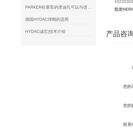
1022035
PARKER柱塞泵的泄油孔可以与进油口相连吗
批发HER
德国HYDAC球阀的适用
HYDAC滤芯|技术介绍
产品咨
您的
您的
联系