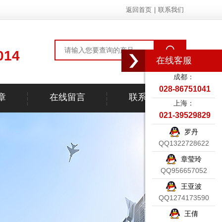
返回首页
|
联系我们
014
在线客服
成都：
028-86751041
章
在线留言
联系我们
上海：
021-39529829
罗丹
QQ1322728622
章莹玲
QQ956657052
王亚波
QQ1274173590
王倩