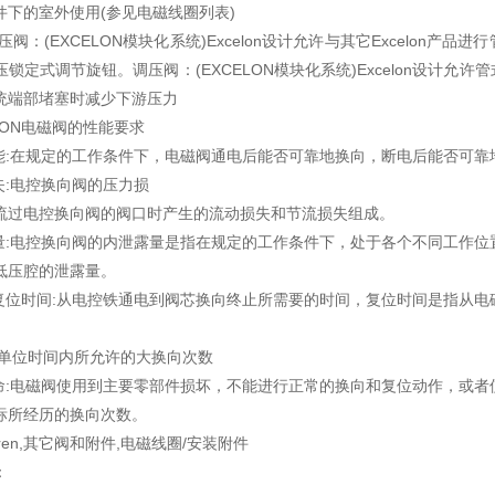
件下的室外使用(参见电磁线圈列表)
压阀：(EXCELON模块化系统)Excelon设计允许与其它Excelo
锁定式调节旋钮。调压阀：(EXCELON模块化系统)Excelon设计
统端部堵塞时减少下游压力
ION电磁阀的性能要求
性能:在规定的工作条件下，电磁阀通电后能否可靠地换向，断电后能否可靠
失:电控换向阀的压力损
流过电控换向阀的阀口时产生的流动损失和节流损失组成。
露量:电控换向阀的内泄露量是指在规定的工作条件下，处于各个不同工作位
低压腔的泄露量。
和复位时间:从电控铁通电到阀芯换向终止所需要的时间，复位时间是指从
在单位时间内所允许的大换向次数
寿命:电磁阀使用到主要零部件损坏，不能进行正常的换向和复位动作，或
标所经历的换向次数。
gren,其它阀和附件,电磁线圈/安装附件
：