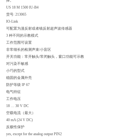
择。
US 18 M 1500 IU-B4
货号: 213065
IO-Link
可配置为漫反射或者镜反射超声波传感器
3 种不同的示教模式
工作范围可设置
非常细长的检测声束/小盲区
开关功能：常开触头/常闭触头，窗口功能可示教
对污染不敏感
小巧的型式
稳固的金属外壳
防护等级 IP 67
电气特征
工作电压
18 … 30 V DC
空载电流（最大）
40 mA (24 V DC)
反极性保护
yes, except for the analog output PIN2