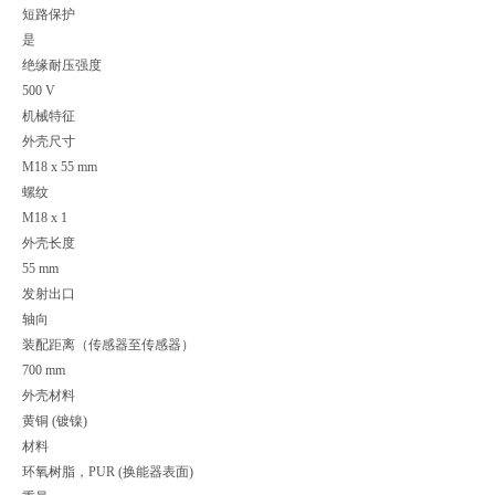
短路保护
是
绝缘耐压强度
500 V
机械特征
外壳尺寸
M18 x 55 mm
螺纹
M18 x 1
外壳长度
55 mm
发射出口
轴向
装配距离（传感器至传感器）
700 mm
外壳材料
黄铜 (镀镍)
材料
环氧树脂，PUR (换能器表面)