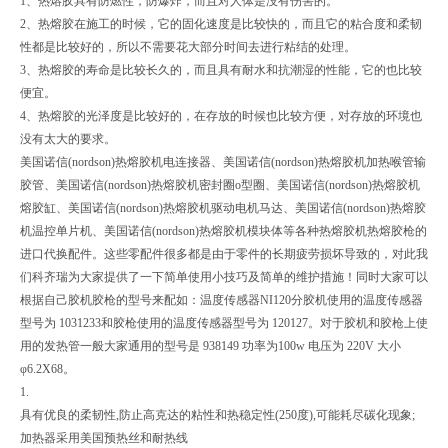
1、热熔胶具有防燃性，防爆炸，而且对人体是没有伤害的。
2、热熔胶在施工的时候，它的固化速度是比较快的，而且它的粘合度和柔韧
性都是比较好的，所以不需要花大部分时间去进行粘结的处理。
3、热熔胶的寿命是比较长久的，而且具有耐水和抗潮湿的性能，它的也比较
便宜。
4、热熔胶的光泽度是比较好的，在存放的时候也比较方便，对存放的环境也
没有太大的要求。
美国诺信(nordson)热熔胶机电连接器、美国诺信(nordson)热熔胶机加热喉管输
胶管、美国诺信(nordson)热熔胶机密封圈o型圈、美国诺信(nordson)热熔胶机
熔胶缸、美国诺信(nordson)热熔胶机驱动电机马达、美国诺信(nordson)热熔胶
机温控单片机、美国诺信(nordson)热熔胶机模块体等各种热熔胶机热熔胶枪的
进口代换配件。这些零配件很多都是由于零件的长期疲劳损坏导致的，对此我
们科齐瑞为大家提供了一下简单使用小技巧及简单的维护措施！同时大家可以
根据自己胶机胶枪的型号来配如：温度传感器NI120分胶机使用的温度传感器
型号为 1031233和胶枪使用的温度传感器型号为 120127。对于胶机和胶枪上使
用的发热管一般大家通用的型号是 938149 功率为100w 电压为 220V 大小
φ6.2X68。
1.
具有优良的柔韧性,防止高克达的粘性和热稳定性(250度),可能耗尽碳化现象;
加热器采用美国预热丝和耐热线