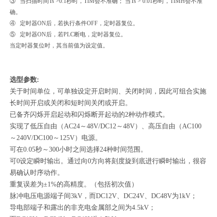
③ 当扫描时间Ts >0.1秒时，TIM会不准确； 当Ts > 0.01秒时，TIMH会不准
确。
④ 定时器ON后，若执行条件OFF，定时器复位。
⑤ 定时器ON后，若PLC断电，定时器复位。
当定时器复位时，其当前值为设定值。
选型参数:
关于时间单位，可单独设定开启时间、关闭时间，因此可组合实施
长时间开启或关闭和短时间关闭或开启。
已备齐闪烁开启起动和闪烁断开起动的2种动作模式。
实现了低压自由（AC24～48V/DC12～48V）、高压自由（AC100
～240V/DC100～125V）电源。
可在0.05秒～300小时之间选择24种时间范围。
可0设定瞬时输出。通过向0方向将刻度旋到底进行瞬时输出，很容
易确认时序动作。
重复误差为±1%的高精度。（包括初次值）
脉冲电压
电源端子间3kV，而DC12V、DC24V、DC48V为1kV；
导电部端子和露出的非充电金属部之间为4.5kV；