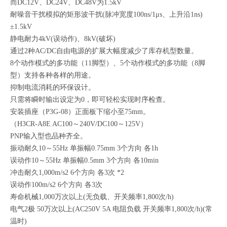
而DC12V、DC24V、DC48V为1.5kV
耐噪音
干扰模拟的矩形波干扰(脉冲宽度100ns/1μs、上升沿1ns)
±1.5kV
静电耐力
4kV(误动作)、8kV(破坏)
通过2种AC/DC自由电源的扩展大幅度减少了库存机型数量。
8个动作模式的多功能（11脚型）、5个动作模式的多功能（8脚
型）支持各种各样的用途。
抑制电流消耗的环保设计。
只需将瞬时输出设定为0，即可轻松实现时序检查。
安装插座（P3G-08）正面板下缩小至75mm。
（H3CR-A8E AC100～240V/DC100～125V）
PNP输入型也品种齐全。
振动
耐久
10～55Hz 单振幅0.75mm 3个方向 各1h
误动作
10～55Hz 单振幅0.5mm 3个方向 各10min
冲击
耐久
1,000m/s2 6个方向 各3次 *2
误动作
100m/s2 6个方向 各3次
寿命
机械
1,000万次以上(无负载、开关频率1,800次/h)
电气
2极 50万次以上(AC250V 5A 电阻负载 开关频率1,800次/h)(常
温时)