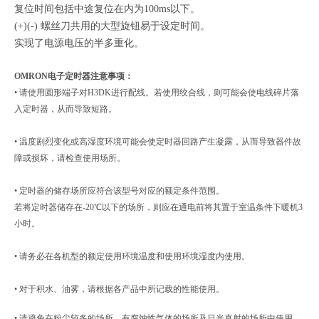
复位时间包括中途复位在内为100ms以下。
(+)(-) 螺丝刀共用的大型旋钮易于设定时间。
实现了电源电压的半多重化。
OMRON电子定时器
注意事项：
• 请使用圆形端子对H3DK进行配线。若使用绞合线，则可能会使电线碎片落
入定时器，从而导致短路。
• 温度剧烈变化或高湿度环境可能会使定时器回路产生凝露，从而导致器件故
障或损坏，请检查使用场所。
• 定时器的储存场所应符合该型号对应的额定条件范围。
若将定时器储存在-20℃以下的场所，则应在通电前将其置于室温条件下暖机3
小时。
• 请务必在各机型的额定使用环境温度和使用环境湿度内使用。
• 对于积水、油雾，请根据各产品中所记载的性能使用。
• 请避免在粉尘较多的场所、有腐蚀性气体的场所及日光直射的场所中使用。