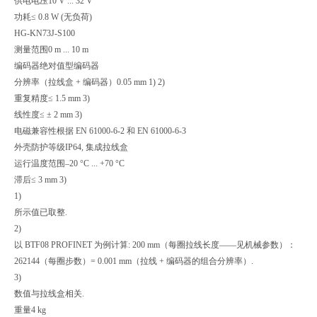
供电电压
10 V ... 32 V
功耗
≤ 0.8 W (无负荷)
HG-KN73J-S100
测量范围
0 m ... 10 m
编码器
绝对值型编码器
分辨率（拉线盒 + 编码器）
0.05 mm 1) 2)
重复精度
≤ 1.5 mm 3)
线性度
≤ ± 2 mm 3)
电磁兼容性
根据 EN 61000-6-2 和 EN 61000-6-3
外壳防护等级
IP64, 集成拉线盒
运行温度范围
–20 °C ... +70 °C
滞后
≤ 3 mm 3)
1)
所示值已取整.
2)
以 BTF08 PROFINET 为例计算: 200 mm（每圈拉线长度——见机械参数）：
262144（每圈步数）= 0.001 mm（拉线 + 编码器的组合分辨率）.
3)
数值与拉线盒相关.
重量
4 kg