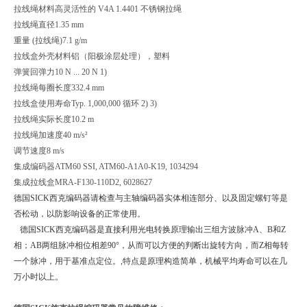
拉线绳材料
高灵活性的 V4A 1.4401 不锈钢拉绳
拉线绳直径
1.35 mm
重量 (拉线绳)
7.1 g/m
拉线盒外壳材料
铝（阳极涂层处理），塑料
弹簧回弹力
10 N ... 20 N 1)
拉线绳每圈长度
332.4 mm
拉线盒使用寿命
Typ. 1,000,000 循环 2) 3)
拉线绳实际长度
10.2 m
拉线绳加速度
40 m/s²
调节速度
8 m/s
集成编码器
ATM60 SSI, ATM60-A1A0-K19, 1034294
集成拉线盒
MRA-F130-110D2, 6028627
德国SICK西克编码器请检查与主轴编码器实体相连部分、以及固定螺钉等是
否松动，以防影响设备的正常使用。
德国SICK西克编码器是直接利用光电转换原理输出三组方波脉冲A、B和Z
相；AB两组脉冲相位相差90°，从而可以方便的判断出旋转方向，而Z相每转
一个脉冲，用于基准点定位。,特点是原理构造简单，机械平均寿命可以在几
万小时以上。