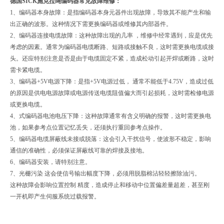
德国SICK施克拉绳编码器常见故障维修：
1、编码器本身故障：是指编码器本身元器件出现故障，导致其不能产生和输
出正确的波形。这种情况下需更换编码器或维修其内部器件。
2、编码器连接电缆故障：这种故障出现的几率 ，维修中经常遇到，应是优先
考虑的因素。通常为编码器电缆断路、短路或接触不良，这时需更换电缆或接
头。还应特别注意是否是由于电缆固定不紧，造成松动引起开焊或断路，这时
需卡紧电缆。
3、编码器+5V电源下降：是指+5V电源过低， 通常不能低于4.75V，造成过低
的原因是供电电源故障或电源传送电缆阻值偏大而引起损耗，这时需检修电源
或更换电缆。
4、式编码器电池电压下降：这种故障通常有含义明确的报警，这时需更换电
池，如果参考点位置记忆丢失，还须执行重回参考点操作。
5、编码器电缆屏蔽线未接或脱落：这会引入干扰信号，使波形不稳定，影响
通信的准确性，必须保证屏蔽线可靠的焊接及接地。
6、编码器安装，请特别注意。
7、光栅污染 这会使信号输出幅度下降，必须用脱脂棉沾轻轻擦除油污。
这种故障会影响位置控制 精度，造成停止和移动中位置偏差量超差，甚至刚
一开机即产生伺服系统过载报警。