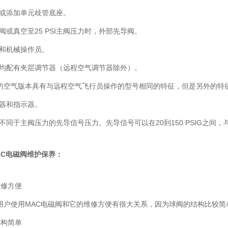
座或添加单元歧管底座。
阀或真空至25 PSI主阀压力时，外部先导阀。
动和机械操作员。
号均配有夹层调节器（远程空气调节器除外）。
的空气版本具有与远程空气飞行员操作的型号相同的特征，但是另外的特
作器和指示器。
不同于主阀压力的先导信号压力。先导信号可以在20到150 PSIG之间
AC电磁阀
维护保养：
修方便
使用MAC电磁阀和它的维修方便有很大关系，因为球阀的结构比较简
构简单