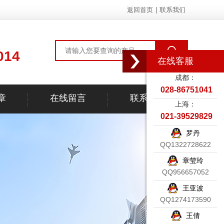
返回首页
|
联系我们
014
在线客服
成都：
028-86751041
章
在线留言
联系我们
上海：
021-39529829
罗丹
QQ1322728622
章莹玲
QQ956657052
王亚波
QQ1274173590
王倩