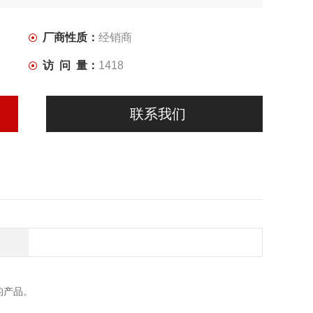
磁阀型号的一致换档。
厂商性质：
经销商
访 问 量：
1418
联系我们
的产品。