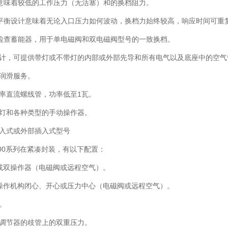
意味着较低的工作压力（无活塞）和的换档阻力。
平衡设计意味着无论入口压力如何波动，换档力始终较高，响应时间可重
检查蓄能器，用于单电磁阀和双电磁阀型号的一致换档。
设计，可提供带灯或不带灯的内部或外部先导和所有电气以及底座中的空
或润滑服务。
功率直流螺线管，功率低至1瓦。
示灯和各种类型的手动操作器。
插入式或外部插入式型号
300系列在紧凑封装，有以下配置：
单或双操作器（电磁阀或远程空气）。
双操作机构闭心、开心或压力中心（电磁阀或远程空气）。
。
层调节器的歧管上的双重压力。