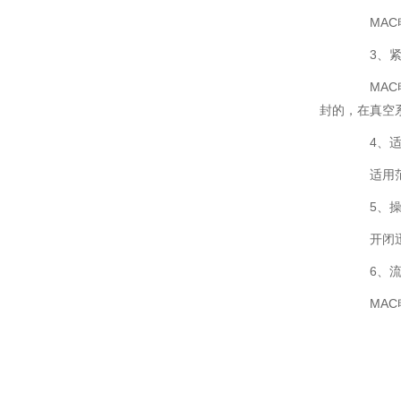
MAC电
3、紧
MAC电
封的，在真空
4、适
适用范围
5、操
开闭迅速
6、流
MAC电