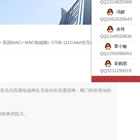
QQ1214025068
冯娇
QQ1052520643
余玲
QQ1249559836
>
美国MAC
>
MAC电磁阀
> 275B-111CAAA先导式MAC电磁阀
覃小敏
QQ1255096653
采购部
QQ3211299319
直动式四通电磁阀先导操作的四通滑阀 - 阀门制造领域的
和的换档阻力。
波动，换档力始终较高，响应时间可重复。