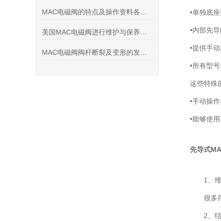
MAC电磁阀的特点及操作资料各分那些
•单独底
•内部先导
美国MAC电磁阀进行维护与保养的情况
•提供手
MAC电磁阀阀杆断裂及变形的发生原因
•所有型
这些特殊
•手动操
•能够使用
先导式M
1、维
很多用户
2、结