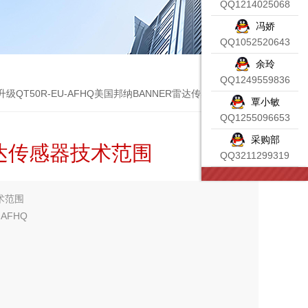
QQ1214025068
冯娇
QQ1052520643
余玲
QQ1249559836
FQ升级QT50R-EU-AFHQ美国邦纳BANNER雷达传感器技术范围
覃小敏
QQ1255096653
采购部
雷达传感器技术范围
QQ3211299319
术范围
-AFHQ