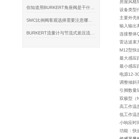
房屋风格
你知道用BURKERT角座阀是干什么的吗?
设备类型
主要外壳材
SMC比例阀客观选择需要注意哪几点
输入输出
BURKERT流量计与节流式差压流量计比较
连接整体
雷达波束方向
M12型快
最大感应距
最小感应距
电源12-3
调整倾斜
引脚数量
双极型（
高工作温度
低工作温度
小响应时间
功能：快
传感器量