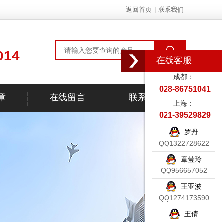
返回首页
|
联系我们
014
在线客服
成都：
028-86751041
章
在线留言
联系我们
上海：
021-39529829
罗丹
QQ1322728622
章莹玲
QQ956657052
王亚波
QQ1274173590
王倩