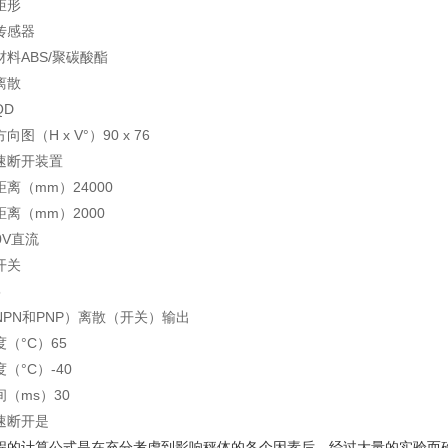
矩形
传感器
料ABS/聚碳酸酯
离散
QD
图（H x V°）90 x 76
速断开装置
离（mm）24000
离（mm）2000
0V直流
开关
5
NPN和PNP）离散（开关）输出
（°C）65
（°C）-40
（ms）30
速断开是
程的计算公式是在充分考虑到影响秤体的各个因素后，经过大量的实验而