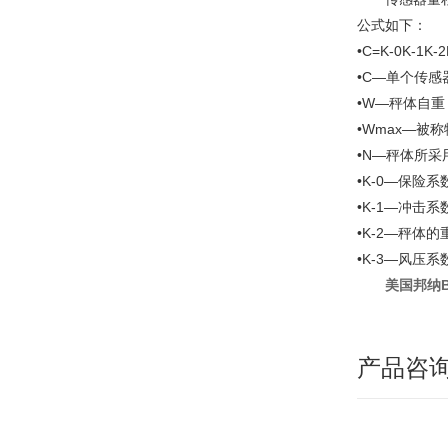
公式如下：
•C=K-0K-1K
•C—单个传感
•W—秤体自重
•Wmax—被称
•N—秤体所
•K-0—保险系
•K-1—冲击系
•K-2—秤体
•K-3—风压系
美国邦纳
产品咨