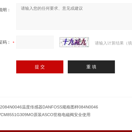
说明：
证码：
请输入计算结果（填
12084N0046温度传感器DANFOSS规格图样084N0046
VCM8551G309MO原装ASCO世格电磁阀安全使用