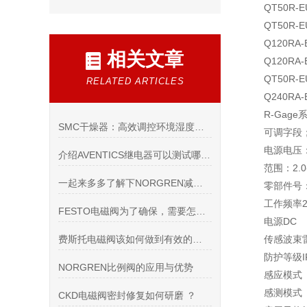
QT50R-E
QT50R-E
Q120RA-
相关文章
Q120RA-
QT50R-E
RELATED ARTICLES
Q240RA-
R-Gag
SMC干燥器：高效调控环境湿度的设备
可调字段；
电源电压：
介绍AVENTICS继电器可以测试哪些项目
范围：2.
一起来多多了解下NORGREN减压阀吧
零部件号： 
工作频率24
FESTO电磁阀为了确保，需要怎么检测
电源DC
费斯托电磁阀该如何做到有效的节能呢
传感波束
防护等级I
NORGREN比例阀的应用与优势
感应模式
感测模式
CKD电磁阀密封修复如何研磨 ？