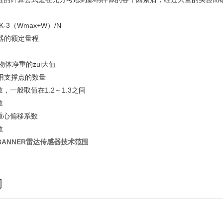
-2K-3（Wmax+W）/N
器的额定量程
物体净重的zui大值
采用支撑点的数量
数，一般取值在1.2～1.3之间
数
的重心偏移系数
数
BANNER雷达传感器技术范围
询