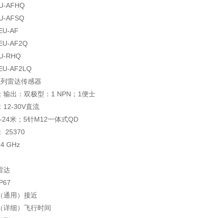
U-AFHQ
U-AFSQ
EU-AF
EU-AF2Q
U-RHQ
EU-AF2LQ
e系列雷达传感器
输出：双极型：1 NPN；1便士
12-30V直流
0-24米；5针M12一体式QD
25370
 GHz
雷达
P67
（通用）接近
（详细）飞行时间