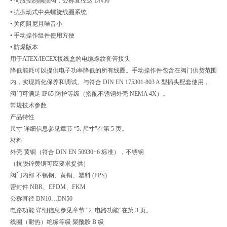
• 伺服控制隔膜阀，公称直径达 DN50
• 抗振动式中央螺旋线圈系统
• 关闭阻尼且噪音小
• 手动操作组件使用方便
• 防爆版本
用于ATEX/IECEX接线盒的电缆螺纹套管接头
降低能耗可以提供电子功率降低的所有线圈。手动操作件包含在阀门供货范围
内，实现简化保养和调试。与符合 DIN EN 175301-803 A 型插头配套使用，
阀门可满足 IP65 防护等级（搭配不锈钢外壳 NEMA 4X）。
常规技术参数
产品特性
尺寸 详细信息参见章节 “5. 尺寸"在第 5 页。
材料
外壳 黄铜（符合 DIN EN 50930−6 标准），不锈钢
（抗脱锌黄铜可应要求提供）
阀门内部 不锈钢、黄铜、塑料 (PPS)
密封件 NBR、EPDM、FKM
公称直径 DN10…DN50
电路功能 详细信息参见章节 “2. 电路功能"在第 3 页。
线圈（耐热）绝缘等级 聚酰胺 B 级