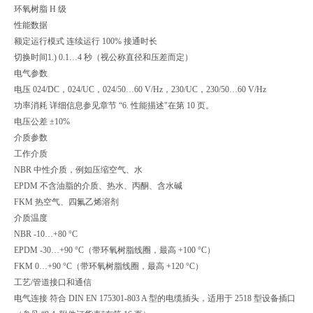
环氧树脂 H 级
性能数据
额定运行模式 连续运行 100% 接通时长
切换时间1.) 0.1…4 秒（视公称直径和压差而定）
电气参数
电压 024/DC，024/UC，024/50…60 V/Hz，230/UC，230/50…60 V/Hz
功率消耗 详细信息参见章节 “6. 性能描述"在第 10 页。
电压公差 ±10%
介质参数
工作介质
NBR 中性介质，例如压缩空气、水
EPDM 不含油脂的介质、热水、丙酮、含水碱
FKM 热空气、四氟乙烯溶剂
介质温度
NBR -10…+80 °C
EPDM -30…+90 °C（带环氧树脂线圈，最高 +100 °C）
FKM 0…+90 °C（带环氧树脂线圈，最高 +120 °C）
工艺/管道接口和通信
电气连接 符合 DIN EN 175301-803 A 型的电缆插头，适用于 2518 型设备插口