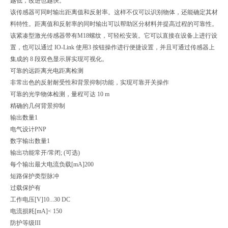
越低，改进也越快。
该传感器可同时输出距离值和反射率。这样不仅可以识别物体，还能确定其材
料特性。距离值和反射率的同时输出可以帮助区分材料并提高过程的可靠性。
该紧凑型激光传感器带有M18螺纹，可轻松安装。它可以直接在设备上进行设
置，也可以通过 IO-Link 使用3 按钮操作进行便捷设置，并且可通过传感器上
集成的 8 段双色显示屏实现可视化。
可靠的远距离光电距离检测
非常出色的反射耐受性和背景抑制功能，实现可靠开关操作
可靠的光学物体检测，量程可达 10 m
精确的几何背景抑制
输出数量
1
电气设计
PNP
数字输出数量
1
输出功能
常开/常闭; (可选)
每个输出最大电流负载[mA]
200
短路保护类型
脉冲
过载保护
有
工作电压[V]
10...30 DC
电流损耗[mA]
< 150
防护等级
III