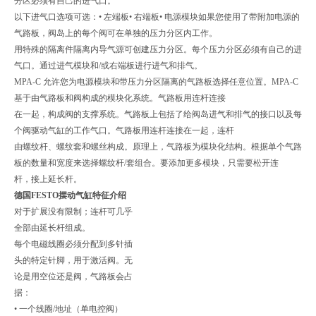
分区必须有自己的进气口。
以下进气口选项可选：• 左端板• 右端板• 电源模块如果您使用了带附加电源的
气路板，阀岛上的每个阀可在单独的压力分区内工作。
用特殊的隔离件隔离内导气源可创建压力分区。每个压力分区必须有自己的进
气口。通过进气模块和/或右端板进行进气和排气。
MPA-C 允许您为电源模块和带压力分区隔离的气路板选择任意位置。MPA-C
基于由气路板和阀构成的模块化系统。气路板用连杆连接
在一起，构成阀的支撑系统。气路板上包括了给阀岛进气和排气的接口以及每
个阀驱动气缸的工作气口。气路板用连杆连接在一起，连杆
由螺纹杆、螺纹套和螺丝构成。原理上，气路板为模块化结构。根据单个气路
板的数量和宽度来选择螺纹杆/套组合。要添加更多模块，只需要松开连
杆，接上延长杆。
德国FESTO摆动气缸特征介绍
对于扩展没有限制；连杆可几乎
全部由延长杆组成。
每个电磁线圈必须分配到多针插
头的特定针脚，用于激活阀。无
论是用空位还是阀，气路板会占
据：
• 一个线圈/地址（单电控阀）