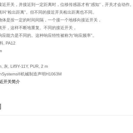
接近开关，并接近到一定距离时，位移传感器才有“感知”，开关才会动作
离叫“检出距离”。但不同的接近开关检出距离也不同。
物体是按一定的时间间隔，一个接一个地移向接近开关，
离开，这样不断地重复。不同的接近开关，
响应能力是不同的。这种响应特性被称为“响应频率”。
, PA12
m
灰, Lif9Y-11Y, PUR, 2 m
inSystems®机械制造声明H1063M
接近开关简介
询