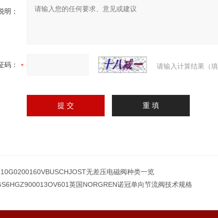
说明：
证码：
请输入计算结果（填
H10G0200160VBUSCHJOST无差压电磁阀种类一览
GS6HGZ900013OV601英国NORGREN诺冠单向节流阀技术规格