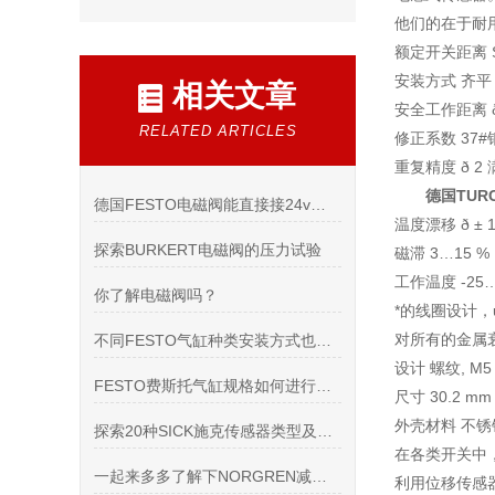
他们的在于耐
额定开关距离 S
安装方式 齐平
相关文章
安全工作距离 ð (
RELATED ARTICLES
修正系数 37#钢 =
重复精度 ð 2
德国TUR
德国FESTO电磁阀能直接接24v电源吗
温度漂移 ð ± 1
探索BURKERT电磁阀的压力试验
磁滞 3…15 %
工作温度 -25…
你了解电磁阀吗？
*的线圈设计，
对所有的金属
不同FESTO气缸种类安装方式也是各不相同的
设计 螺纹, M5 ×
FESTO费斯托气缸规格如何进行正确选择？
尺寸 30.2 mm
外壳材料 不锈钢型
探索20种SICK施克传感器类型及其应用领域
在各类开关中
一起来多多了解下NORGREN减压阀吧
利用位移传感