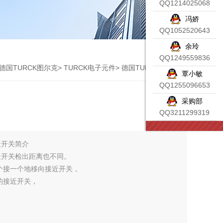
QQ1214025068
冯娇
QQ1052520643
余玲
QQ1249559836
德国TURCK图尔克
>
TURCK电子元件
> 德国TURCK接近开关
覃小敏
QQ1255096653
采购部
QQ3211299319
近开关简介
近开关检出距离也不同。
个接一个地移向接近开关，
的接近开关，
性被称为“响应频率"。