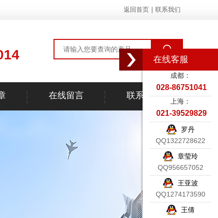
返回首页
|
联系我们
014
在线客服
成都：
028-86751041
章
在线留言
联系我们
上海：
021-39529829
罗丹
QQ1322728622
章莹玲
QQ956657052
王亚波
QQ1274173590
王倩