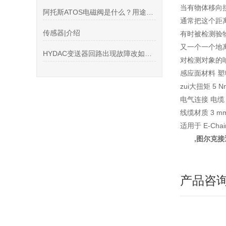
当有物体移向
阿托斯ATOS电磁阀是什么？用途是什么
通常把这个距
传感器|介绍
有时被检测验
又一个一个地
HYDAC变送器回路出现故障改如何处理
对检测对象的
感应面材料 塑料
zui大扭矩 5 N
电气连接 电缆
线缆材质 3 mm, 
适用于 E-Cha
,图尔克
产品咨