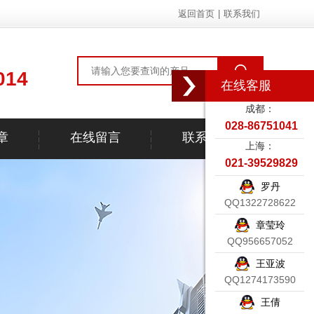
返回首页
|
联系我们
014
在线客服
成都：
028-86751041
章
在线留言
联系我们
上海：
021-39529829
罗丹
QQ1322728622
章莹玲
QQ956657052
王亚波
QQ1274173590
王倩