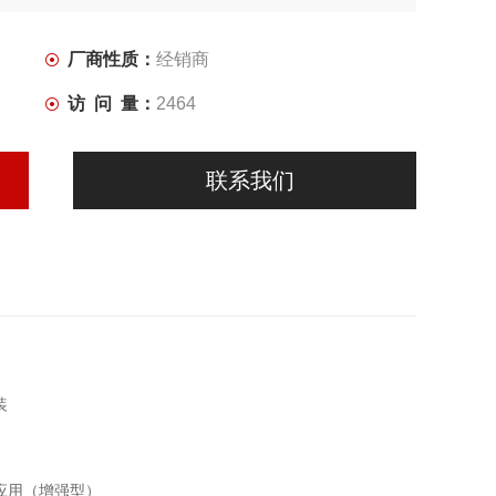
厂商性质：
经销商
访 问 量：
2464
联系我们
装
应用（增强型）