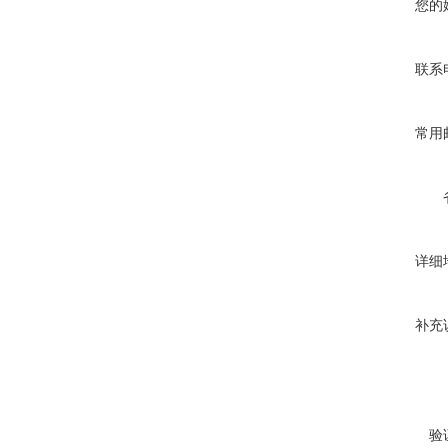
您的
联系
常用
详细
补充
验