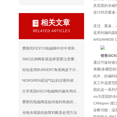
其坚固的全磁
设计经济紧凑
相关文章
灵活、紧凑、
RELATED ARTICLES
该系列编码器
AHS/AHM
费斯托FESTO电磁阀中封中泄和中压的区分
销售SIC
SMC比例阀客观选择需要注意哪几点
通过可旋转插
单圈/多圈型的
你知道用BURKERT角座阀是干什么的吗?
此外，此编码
NORGREN诺冠气缸的活塞杆材质有哪些
其工作温度范围大，
因此这一系列
分享美国ASCO电磁阀内漏布局问题及原理
zui为坚固的
费斯托电磁阀该如何做到有效的节能呢
CANopen 
诊断功能：温
光电传感器的故障判断及处理方法
防护等达 IP