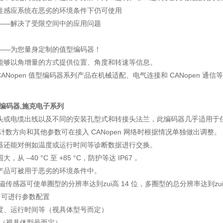
性感应系统在恶劣的环境条件下仍可使用
——解决了受限空间中的应用问题
——为您量身定制的值型编码器！
能够以角增量的方式提供位置、角度和转速等信息。
36 CANopen 值型编码器系列产品在机械适配、电气连接和 CANopen
K编码器,施克电子系列
头或电缆出线以及不同的安装孔型式和转接头法兰，此编码器几乎适用于
计数方向和其他参数可在接入 CANopen 网络时根据情况单独做出调整。
器还能对例如温度或运行时间等诊断数据进行交换。
从 –40 °C 至 +85 °C，防护等达 IP67，
产品可被用于恶劣的环境条件中。
全磁传感器可使单圈型的分辨率达到zui高 14 位，多圈型的总分辨率达到zui高
接口可进行参数配置
度、运行时间等（视具体型号而定）
67（视具体型号而定）