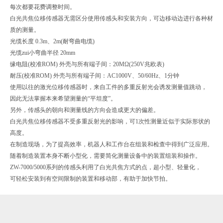
每次都要花费调整时间。
白光共焦位移传感器无需区分使用传感头和安装方向，可边移动边进行各种材
质的测量。
光缆长度 0.3m、2m(耐弯曲电缆)
光缆zui小弯曲半径 20mm
缘电阻(校准ROM) 外壳与所有端子间：20MΩ(250V兆欧表)
耐压(校准ROM) 外壳与所有端子间：AC1000V、50/60Hz、1分钟
使用以往的激光位移传感器时，来自工件的多重反射光会诱发测量值跳动，
因此无法掌握本来希望测量的“平坦度”。
另外，传感头的朝向和测量线的方向会造成更大的偏差。
白光共焦位移传感器不受多重反射光的影响，可1次性测量近似于实际形状的
高度。
在制造现场，为了提高效率，机器人和工作台在组装和检查中得到广泛应用。
随着制造装置本身不断小型化，需要简化测量设备中的装置组装和操作。
ZW-7000/5000系列的传感头利用了白光共焦方式的点，超小型、轻量化，
可轻松安装到有空间限制的装置和移动部，有助于加快节拍。