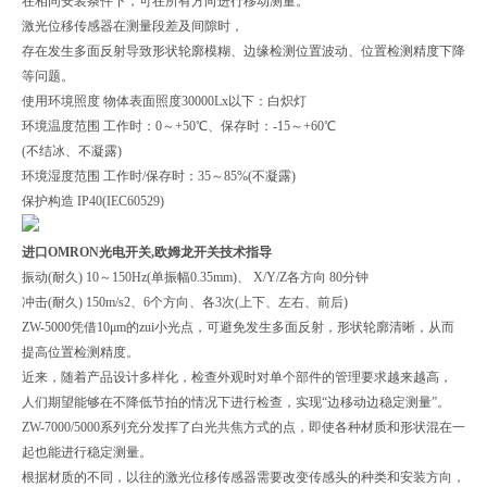
在相同安装条件下，可在所有方向进行移动测量。
激光位移传感器在测量段差及间隙时，
存在发生多面反射导致形状轮廓模糊、边缘检测位置波动、位置检测精度下降
等问题。
使用环境照度 物体表面照度30000Lx以下：白炽灯
环境温度范围 工作时：0～+50℃、保存时：-15～+60℃
(不结冰、不凝露)
环境湿度范围 工作时/保存时：35～85%(不凝露)
保护构造 IP40(IEC60529)
进口OMRON光电开关,欧姆龙开关技术指导
振动(耐久) 10～150Hz(单振幅0.35mm)、 X/Y/Z各方向 80分钟
冲击(耐久) 150m/s2、6个方向、各3次(上下、左右、前后)
ZW-5000凭借10μm的zui小光点，可避免发生多面反射，形状轮廓清晰，从而
提高位置检测精度。
近来，随着产品设计多样化，检查外观时对单个部件的管理要求越来越高，
人们期望能够在不降低节拍的情况下进行检查，实现“边移动边稳定测量”。
ZW-7000/5000系列充分发挥了白光共焦方式的点，即使各种材质和形状混在一
起也能进行稳定测量。
根据材质的不同，以往的激光位移传感器需要改变传感头的种类和安装方向，