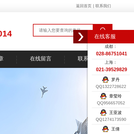
返回首页
|
联系我们
014
在线客服
成都：
028-86751041
章
在线留言
联系我们
上海：
021-39529829
罗丹
QQ1322728622
章莹玲
QQ956657052
王亚波
QQ1274173590
王倩