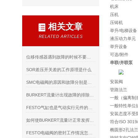
机床
压机
压铸机
相关文章
举升/电梯设备
RELATED ARTICLES
液压动力单元
举升设备
可选/附件
位移传感器遇到故障的时候不要慌乱
串联/并联泵
SOR差压开关差的工作原理是什么
安装阀
SMC电磁阀的原因和故障分别是哪些参数所影响？
管路法兰
BURKERT流量计出现故障的排除方法资料有哪些
一般（偏离制
一般特性单位
FESTO气缸也是气动实行元件的一种
安装态度不受
如何使BURKERT流量计正常发挥其大功用
符合ISO 30
椭圆形2孔法兰，
FESTO电磁阀的密封工作情况怎么评判是否正常
旋转方向CW或