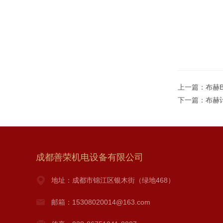
上一篇：
布赫
下一篇：
布赫
成都善荣机电设备有限公司
地址：成都市锦江区银木街（绿地468）
邮箱：15308020014@163.com