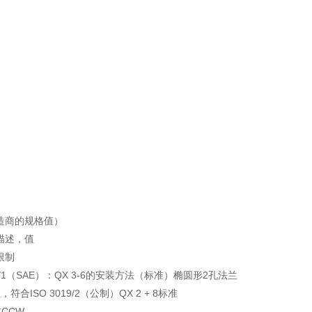
造商的规格值）
描述，值
限制
19/1（SAE）：QX 3-6的安装方法（标准）椭圆形2孔法兰
符合ISO 3019/2（公制）QX 2 + 8标准
CCW