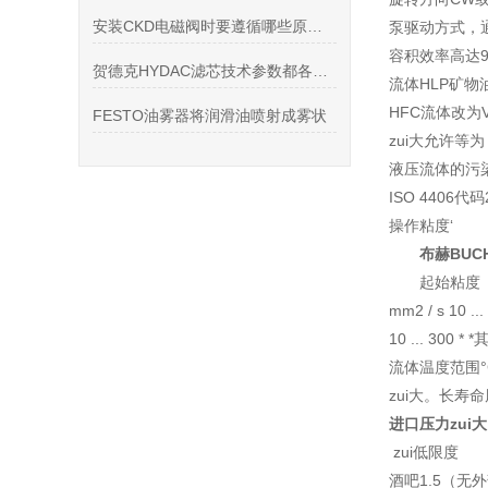
安装CKD电磁阀时要遵循哪些原则呢?
泵驱动方式，
容积效率高达9
贺德克HYDAC滤芯技术参数都各有哪些
流体HLP矿物油
HFC流体改为VD
FESTO油雾器将润滑油喷射成雾状
zui大允许等为
液压流体的污
ISO 4406代码
操作粘度‘
布赫BU
起始粘度
mm2 / s 10 ...
10 ... 300 
流体温度范围°C 
zui大。长寿命周
进口压力zui大
zui低限度
酒吧1.5（无