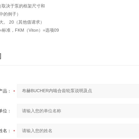
.98值（取决于泵的框架尺寸和
节中的例子）
i大。 20（其他值请求）
=标准，FKM（Viton）=选项09
询
产品：
单位：
姓名：