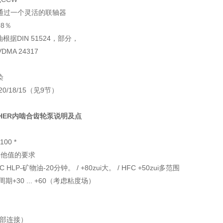
通过一个灵活的联轴器
8％
根据DIN 51524，部分，
MA 24317
染
20/18/15（见9节）
CHER内啮合齿轮泵说明及点
 100 *
* *其他值的要求
HLP-矿物油-20分钟。 / +80zui大。 / HFC +50zui多范围
期+30 ... +60（考虑粘度场）
外部连接）