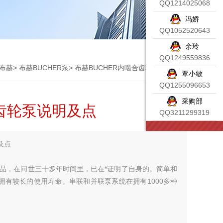
QQ1214025068
冯娇
QQ1052520643
余玲
QQ1249559836
R布赫
>
布赫BUCHER泵
> 布赫BUCHER内啮合齿轮泵说明及点
覃小敏
QQ1255096653
采购部
合齿轮泵说明及点
QQ3211299319
及点
品，在问世三十多年时间里，已在*证明了自身的。简单和
有较长的使用寿命。串联和并联泵系统在拥有1000多种