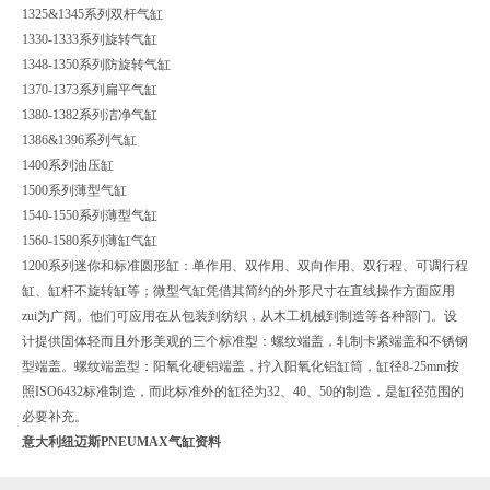
1325&1345系列双杆气缸
1330-1333系列旋转气缸
1348-1350系列防旋转气缸
1370-1373系列扁平气缸
1380-1382系列洁净气缸
1386&1396系列气缸
1400系列油压缸
1500系列薄型气缸
1540-1550系列薄型气缸
1560-1580系列薄缸气缸
1200系列迷你和标准圆形缸：单作用、双作用、双向作用、双行程、可调行程
缸、缸杆不旋转缸等；微型气缸凭借其简约的外形尺寸在直线操作方面应用
zui为广阔。他们可应用在从包装到纺织，从木工机械到制造等各种部门。设
计提供固体轻而且外形美观的三个标准型：螺纹端盖，轧制卡紧端盖和不锈钢
型端盖。螺纹端盖型：阳氧化硬铝端盖，拧入阳氧化铝缸筒，缸径8-25mm按
照ISO6432标准制造，而此标准外的缸径为32、40、50的制造，是缸径范围的
必要补充。
意大利纽迈斯PNEUMAX气缸资料