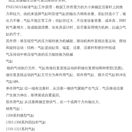
固定加速磁性活塞可激活限制开关和。
PNEUMAX标准气缸工作原理：根据工作所需力的大小来确定活塞杆上的推
力和拉力。由此来选择气缸时应使气缸的输出力稍有余量。若缸径选小了，输
出力不够，气缸不能正常工作；但缸径过大，不仅使设备笨重、成本高，同时
耗气量增大，造成能源浪费。在夹具设计时，应尽量采用增力机构，以减少气
缸的尺寸。
其作用：将压缩空气的压力能转换为机械能，驱动机构作直线往复运动、摆动
和旋转运动；结构：气缸是由缸筒、端盖、活塞、活塞杆和密封件组成
气压传动中将压缩气体的压力能转换为机械
气缸
能的气动执行元件。气缸有做往复直线运动的和做往复摆动两种类型(见图)。
做往复直线运动的气缸又可分为单作用气缸、双作用气缸、膜片式气缸和冲击
气缸4种。
单作用气缸:仅一端有活塞杆，从活塞一侧供气聚能产生气压，气压推动活塞
产生推力伸出，靠弹簧或自重返回。
双作用气缸:从活塞两侧交替供气，在一个或两个方向输出力。
销售气缸：
1200系列微型气缸
1303-1308系列四拉杆气缸
1319-1321系列气缸