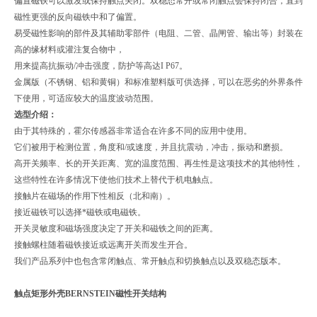
偏置磁铁可以激发或保持触点关闭。双稳态常开或常闭触点会保持闭合，直到
磁性更强的反向磁铁中和了偏置。
易受磁性影响的部件及其辅助零部件（电阻、二管、晶闸管、输出等）封装在
高的缘材料或灌注复合物中，
用来提高抗振动/冲击强度，防护等高达I P67。
金属版（不锈钢、铝和黄铜）和标准塑料版可供选择，可以在恶劣的外界条件
下使用，可适应较大的温度波动范围。
选型介绍：
由于其特殊的，霍尔传感器非常适合在许多不同的应用中使用。
它们被用于检测位置，角度和/或速度，并且抗震动，冲击，振动和磨损。
高开关频率、长的开关距离、宽的温度范围、再生性是这项技术的其他特性，
这些特性在许多情况下使他们技术上替代于机电触点。
接触片在磁场的作用下性相反（北和南）。
接近磁铁可以选择*磁铁或电磁铁。
开关灵敏度和磁场强度决定了开关和磁铁之间的距离。
接触螺柱随着磁铁接近或远离开关而发生开合。
我们产品系列中也包含常闭触点、常开触点和切换触点以及双稳态版本。
触点矩形外壳BERNSTEIN磁性开关结构