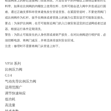
根据阀体上的标记连接阀门管路系统。只需在管子的外螺纹上缠绕适量密封生
料带。如果在比例阀的内螺纹上使用生料，生料可能会进入阀中并造成运行困
难。通过正确支撑和布管来避免发生管道变形。在紧固管道时，不要使用阀门
或比例阀作为杠杆。扳手在阀体或者管路上的施力位置应该尽可能靠近接头。
要点：为保护比例阀，在尽可能靠近阀门的入口侧安装适宜的过滤网或者过滤
器。根据运行条件定期清洗。
警告：为防止可能发生的人身伤害或者财产损失，在对比例阀进行维护前，必
须切断电源、将阀门减压，并将流体排放到安全区域。
注意：修理时不需要将阀门从管道上卸下。
VP50 系列
比例压力阀
G1/4
气动先导比例压力阀
适用范围广
调节快速响应
低功耗
高流量