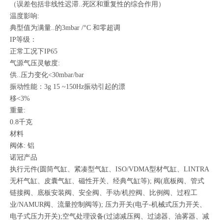
（误差包括非线性迟滞..死区和重复性的综合作用）
温度影响:
典型值为满量..的3mbar /°C 和零超调
IP等级：
正常工况下IP65
气源气压灵敏度:
供..压力变化<30mbar/bar
振动性能：3g 15 ~150Hz振动引起的漂
移<3%
重量:
0.8千克
材料
阀体: 铝
诺冠产品
执行元件(圆筒气缸、紧凑型气缸、ISO/VDMA型材气缸、LINTRA
无杆气缸、皮囊气缸、磁性开关、经典气缸等); 阀(底板阀、管式
链接阀、底板安装阀、安全阀、手动/机控阀、比例阀、过程工
业/NAMUR阀、流量控制阀等); 压力开关(电子-机械式压力开关、
电子式压力开关);空气处理设备(过滤减压阀、过滤器、油雾器、减