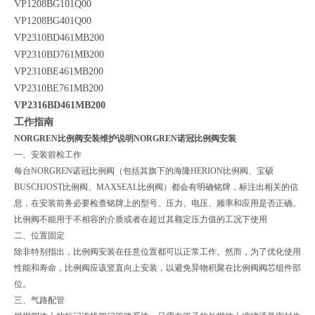
VP1208BG101Q00
VP1208BG401Q00
VP2310BD461MB200
VP2310BD761MB200
VP2310BE461MB200
VP2310BE761MB200
VP2316BD461MB200
工作指南
NORGREN比例阀安装维护说明NORGREN诺冠比例阀安装
一、安装前检工作
每台NORGREN诺冠比例阀（包括其旗下的海隆HERION比例阀、宝硕
BUSCHJOST比例阀、MAXSEAL比例阀）都会有明确铭牌，标注出相关的信
息，在安装前务必要检查铭牌上的型号、压力、电压、频率和应用是否正确。
比例阀不能用于不相容的介质或者在超过其额定压力值的工况下使用
二、位置固定
除非特别指出，比例阀安装在任意位置都可以正常工作。然而，为了优化使用
性能和寿命，比例阀应该竖直向上安装，以避免异物积聚在比例阀阀芯组件部
位。
三、气路配管