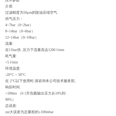
技术参数
介质:
过滤精度为50μm的除油压缩空气
供气压力：
4~7bar（0~2bar）
8~14bar（0~6bar）
12~14bar（0~10bar）
流量:
在11bar供..压力下流量高达1200 l/min
耗气量:
<5 l/min
环境温度:
-20°C ~ 50°C
在 2°C以下使用时,请咨询本公司技术服务部。
响应时间:
<100ms （0.1升负载输出压力从10%到
90%）
总误差:
zui大误差为总量程的±100mbar