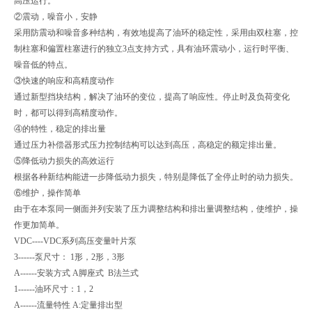
高压运行。
②震动，噪音小，安静
采用防震动和噪音多种结构，有效地提高了油环的稳定性，采用由双柱塞，控
制柱塞和偏置柱塞进行的独立3点支持方式，具有油环震动小，运行时平衡、
噪音低的特点。
③快速的响应和高精度动作
通过新型挡块结构，解决了油环的变位，提高了响应性。停止时及负荷变化
时，都可以得到高精度动作。
④的特性，稳定的排出量
通过压力补偿器形式压力控制结构可以达到高压，高稳定的额定排出量。
⑤降低动力损失的高效运行
根据各种新结构能进一步降低动力损失，特别是降低了全停止时的动力损失。
⑥维护，操作简单
由于在本泵同一侧面并列安装了压力调整结构和排出量调整结构，使维护，操
作更加简单。
VDC----VDC系列高压变量叶片泵
3------泵尺寸： 1形，2形，3形
A------安装方式 A脚座式 B法兰式
1------油环尺寸：1，2
A------流量特性 A:定量排出型