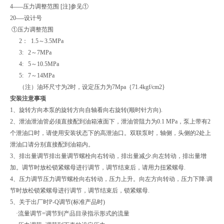
4-----压力调整范围 [注]参见①
20----设计号
①压力调整范围
2： 1.5～3.5MPa
3: 2～7MPa
4: 5～10.5MPa
5: 7～14MPa
（注）油环尺寸为2时，设定压力为7Mpa｛71.4kgf/cm2}
安装注意事项
1、旋转方向本泵的旋转方向自轴看向右旋转(顺时针方向).
2、泄油泄油管必须直接配到油箱液面下，泄油管阻力为0.1 MPa，泵上带有2
个泄油口时，请使用安装状态下的高泄油口。双联泵时，轴侧，头侧的2处上
泄油口请分别直接配到油箱内。
3、排出量调节排出量调节螺栓向右转动，排出量减少.向左转动，排出量增
加。调节时放松锁紧螺母进行调节，调节结束后，请用力扭紧螺母.
4、压力调节压力调节螺栓向右转动，压力上升。向左方向转动，压力下降.调
节时放松锁紧螺母进行调节，调节结束后，锁紧螺母.
5、关于出厂时P-Q调节(标准产品时)
·流量调节=调节到产品目录指示形式的流量