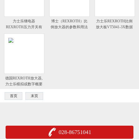
力士乐继电器
博士（REXROTH）比
力士乐REXROTH比例
REXROTH压力开关有
例放大器的参数和用法
放大板VT5041-3X数据
库存
参考
德国REXROTH放大器,
力士乐模拟或数字概要
首页
末页
028-86751041