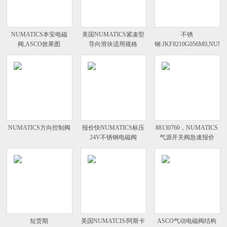
NUMATICS本安电磁
美国NUMATICS紧凑型
不锈
阀,ASCO效果图
导向滑块适用规格
钢:JKF8210G056M0,NUMA
补水电磁阀
NUMATICS方向控制阀
报价快NUMATICS标压
88130760，NUMATICS
24V不锈钢电磁阀
气源开关阀急速报价
短货期
美国NUMATCIS/阿斯卡
ASCO气动电磁阀结构