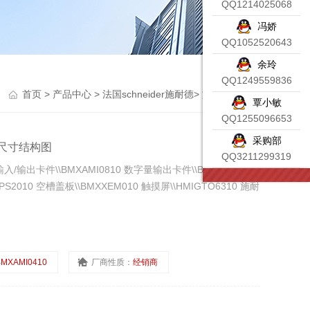
QQ1214025068
冯娇
QQ1052520643
余玲
QQ1249559836
首页
>
产品中心
>
法国schneider施耐德
>
施耐德传感器
覃小敏
QQ1255096653
采购部
件尺寸结构图
QQ3211299319
出卡件\\BMXAMI0810 数字量输出卡件\\BMXDRA1605
S2010 空槽盖板\\BMXXEM010 触摸屏\\HMIGTO6310 施耐
MXAMI0410
厂商性质：
经销商