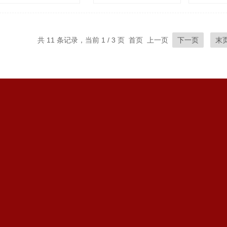
浏览量：
1346
共 11 条记录，当前 1 / 3 页 首页 上一页
下一页
末