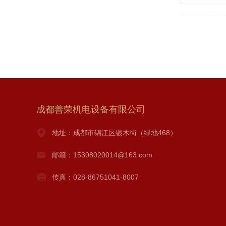
成都善荣机电设备有限公司
地址：成都市锦江区银木街（绿地468）
邮箱：15308020014@163.com
传真：028-86751041-8007