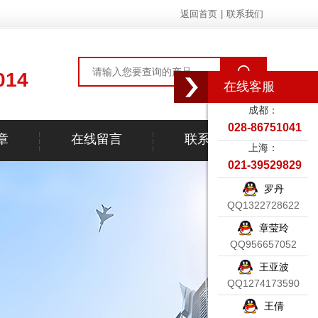
返回首页
|
联系我们
014
在线客服
成都：
028-86751041
章
在线留言
联系我们
上海：
021-39529829
罗丹
QQ1322728622
章莹玲
QQ956657052
王亚波
QQ1274173590
王倩