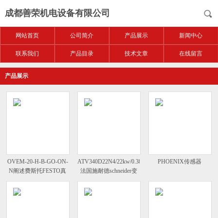
成都善荣机电设备有限公司
网站首页
公司简介
产品展示
新闻中心
联系我们
产品目录
技术文章
在线留言
产品展示
OVEM-20-H-B-GO-ON-
ATV340D22N4/22kw/0.38kV
PHOENIX传感器
N阐述费斯托FESTO真
法国施耐德schneider变
空发器技术参数
频器低压式