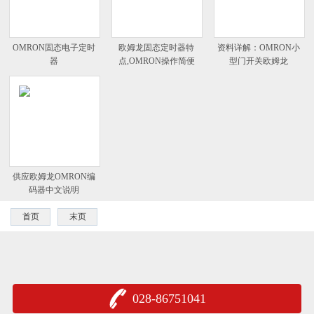
OMRON固态电子定时
欧姆龙固态定时器特
资料详解：OMRON小
器
点,OMRON操作简便
型门开关欧姆龙
供应欧姆龙OMRON编
码器中文说明
首页
末页
028-86751041